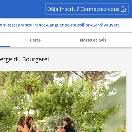
Déjà inscrit ? Connectez-vous
ion
›
Restaurants
›
france
›
languedoc-roussillon
›
gard
›
vauvert
Carte
Notes et avis
erge du Bourgarel