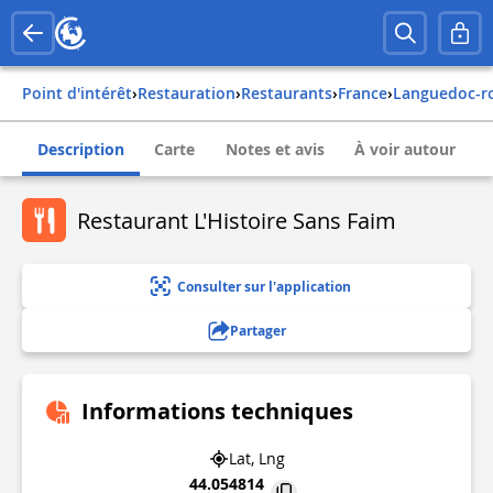
Point d'intérêt
›
Restauration
›
Restaurants
›
france
›
languedoc-r
Description
Carte
Notes et avis
À voir autour
Restaurant L'Histoire Sans Faim
Consulter sur l'application
Partager
Informations techniques
Lat, Lng
44.054814