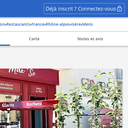
Déjà inscrit ? Connectez-vous
ion
›
Restaurants
›
france
›
rhône-alpes
›
isère
›
mens
Carte
Notes et avis