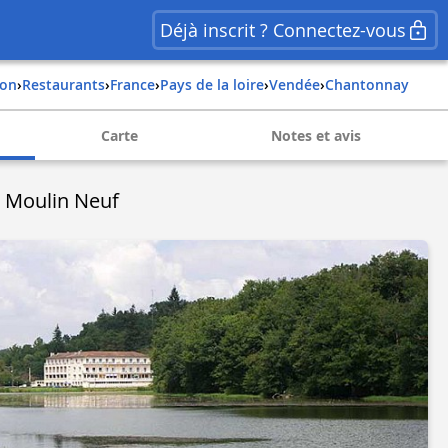
Déjà inscrit ? Connectez-vous
ion
›
Restaurants
›
france
›
pays de la loire
›
vendée
›
chantonnay
Carte
Notes et avis
e Moulin Neuf