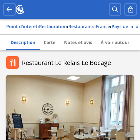
Point d'intérêt
›
Restauration
›
Restaurants
›
france
›
pays de la lo
Description
Carte
Notes et avis
À voir autour
Restaurant Le Relais Le Bocage