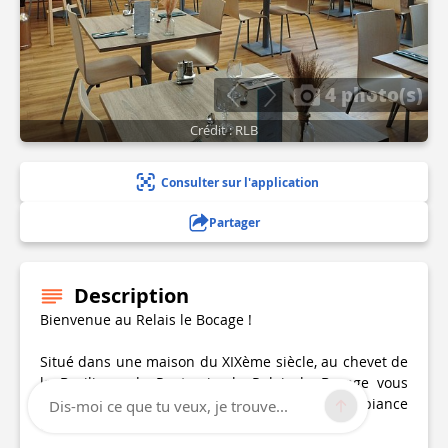
4 photo(s)
Crédit : RLB
Consulter sur l'application
Partager
Description
Bienvenue au Relais le Bocage !
Situé dans une maison du XIXème siècle, au chevet de
la Basilique de Pontmain, le Relais le Bocage vous
accueille toute l’année dans une ambiance
Dis-moi ce que tu veux, je trouve...
chaleureuse et conviviale.