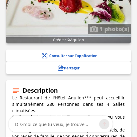
1 photo(s)
Crédit : ©Aquilon
Consulter sur l'application
Partager
Description
Le Restaurant de l'Hôtel Aquilon*** peut accueillir
simultanément 280 Personnes dans ses 4 Salles
climatisées.
Profitez également de la Terrasse Couverte ou vous
pourrez Déjeuner ou Dîner en face de la Piscine.
Dis-moi ce que tu veux, je trouve...
Pour l’organisation de vos Cocktails professionnels, de
vos repas de famille, de vos Repas d'Anniversaires, de