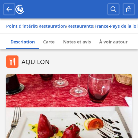
Point d'intérêt
›
Restauration
›
Restaurants
›
france
›
pays de la lo
Description
Carte
Notes et avis
À voir autour
AQUILON