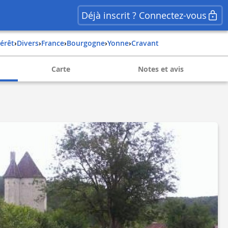
Déjà inscrit ? Connectez-vous
térêt
›
Divers
›
france
›
bourgogne
›
yonne
›
cravant
Carte
Notes et avis