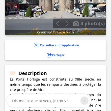
4 photo(s)
Crédit : OTPV Lucie Mach
Consulter sur l'application
Partager
Description
La Porte Horloge est construite au XIIIe siècle, en
même temps que les remparts destinés à protéger la
cité prospère de Vire.
Nommée initialement Porte Gastinel, du nom du
propriétaire du terrain sur lequel elle fut édifiée, la
Dis-moi ce que tu veux, je trouve...
Porte Horloge fut la principale porte d’entrée de Vire
pendant plusieurs siècles. Elle possédait jusqu’au