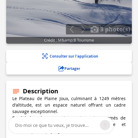
3 photo(s)
Crédit : M&amp;B Tourisme
Consulter sur l'application
Partager
Description
Le Plateau de Plaine Joux, culminant à 1249 mètres
d'altitude, est un espace naturel offrant un cadre
sauvage exceptionnel.
En été, les alpages environnants sont parsemés de
vaches, ajoutant une touche pittoresque et
Dis-moi ce que tu veux, je trouve...
authentique au paysage.