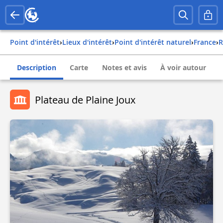
Point d'intérêt
›
Lieux d'intérêt
›
Point d'intérêt naturel
›
france
›
Description
Carte
Notes et avis
À voir autour
Plateau de Plaine Joux