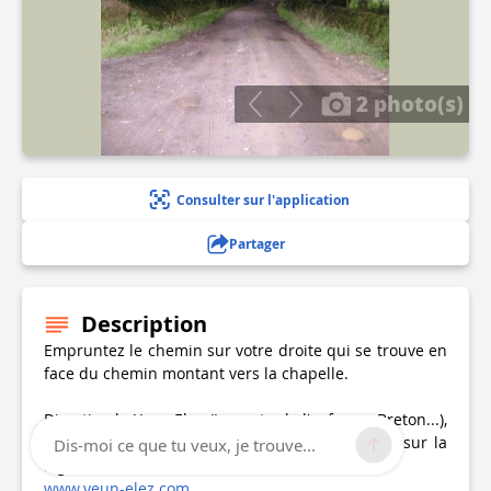
2 photo(s)
Consulter sur l'application
Partager
Description
Empruntez le chemin sur votre droite qui se trouve en
face du chemin montant vers la chapelle.
Direction le Yeun Elez (La porte de l'enfer en Breton...),
c'est à dire les tourbières. Pour en savoir plus sur la
Dis-moi ce que tu veux, je trouve...
légende de ce lieu :
www.yeun-elez.com