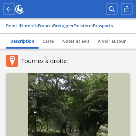
Point d'intérêt
›
france
›
bretagne
›
finistère
›
brasparts
Description
Carte
Notes et avis
À voir autour
Tournez à droite