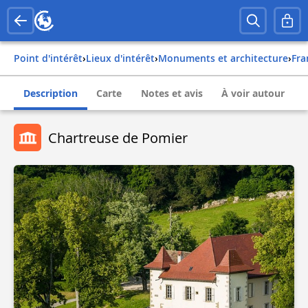
Point d'intérêt
›
Lieux d'intérêt
›
Monuments et architecture
›
fr
Description
Carte
Notes et avis
À voir autour
Chartreuse de Pomier