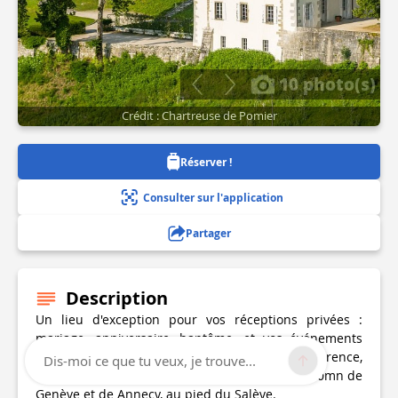
10 photo(s)
Crédit : Chartreuse de Pomier
Réserver !
Consulter sur l'application
Partager
Description
Un lieu d'exception pour vos réceptions privées :
mariage, anniversaire, baptême...et vos événements
d'entreprise : séminaire, team building, conférence,
Dis-moi ce que tu veux, je trouve...
soirée d'entreprise, lancement de produits. A 20mn de
Genève et de Annecy, au pied du Salève.