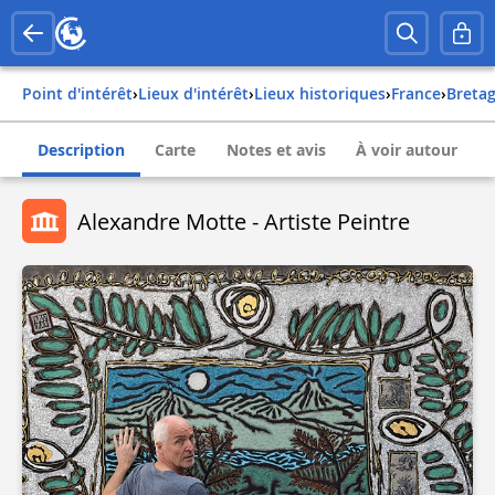
Point d'intérêt
›
Lieux d'intérêt
›
Lieux historiques
›
france
›
breta
Description
Carte
Notes et avis
À voir autour
Alexandre Motte - Artiste Peintre