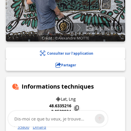
2 photo(s)
Crédit : ©Alexandre MOTTE
Consulter sur l'application
Partager
Informations techniques
Lat, Lng
48.6335216
-2.0539934
Dis-moi ce que tu veux, je trouve...
2 boulevard Féart
35800
Dinard