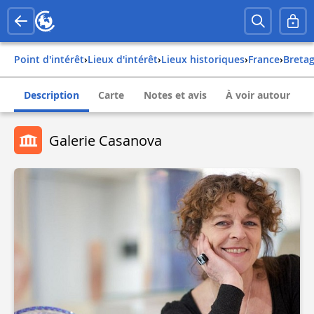
Point d'intérêt
›
Lieux d'intérêt
›
Lieux historiques
›
france
›
breta
Description
Carte
Notes et avis
À voir autour
Galerie Casanova