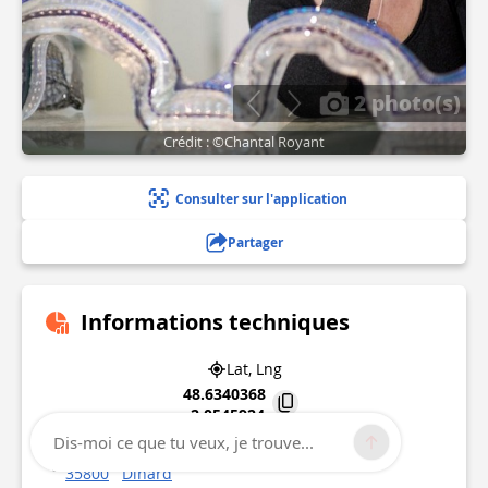
2 photo(s)
Crédit : ©Chantal Royant
Consulter sur l'application
Partager
Informations techniques
Lat, Lng
48.6340368
-2.0545924
Dis-moi ce que tu veux, je trouve...
2 boulevard Féart
35800
Dinard