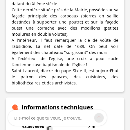
datant du XIIème siècle.
Cette dernière située près de la Mairie, possède sur sa
façade principale des corbeaux (pierres en saillie
destinées à supporter une poutre) et sur la façade
ouest une corniche avec des modillons (petites
moulures en double volutes).
A l'intérieur, il faut remarquer la clé de voûte de
l'absidiole. La nef date de 1689. On peut voir
également des chapiteaux "surgissant" des murs.
A l'extérieur de l'église, une croix a pour socle
l'ancienne cuve baptismale de l'église !
Saint Laurent, diacre du pape Sixte II, est aujourd'hui
le patron des pauvres, des cuisiniers, des
bibliothécaires et des archivistes.
Informations techniques
Dis-moi ce que tu veux, je trouve...
Lat, Lng
Altitude
43.5679698
7 m