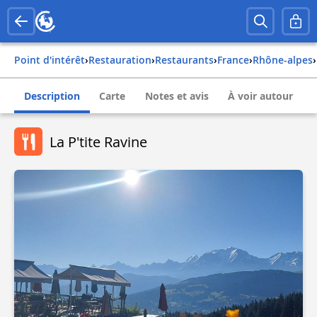
Point d'intérêt
›
Restauration
›
Restaurants
›
france
›
rhône-alpes
›
Description
Carte
Notes et avis
À voir autour
La P'tite Ravine