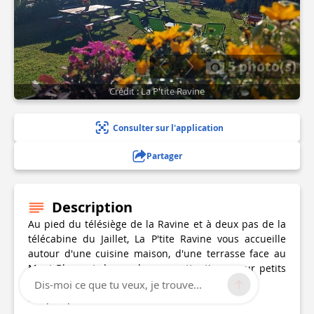
5 photo(s)
Crédit : La P'tite Ravine
Consulter sur l'application
Partager
Description
Au pied du télésiège de la Ravine et à deux pas de la
télécabine du Jaillet, La P'tite Ravine vous accueille
autour d'une cuisine maison, d'une terrasse face au
Mont-Blanc et de nombreuses attentions pour petits
et grands.
Dis-moi ce que tu veux, je trouve...
En quelques mots