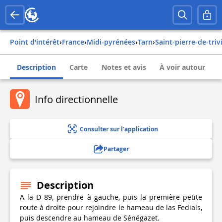
Point d'intérêt
›
france
›
midi-pyrénées
›
tarn
›
saint-pierre-de-triv
Description
Carte
Notes et avis
À voir autour
Info directionnelle
Consulter sur l'application
Partager
Description
A la D 89, prendre à gauche, puis la première petite
route à droite pour rejoindre le hameau de las Fedials,
puis descendre au hameau de Sénégazet.