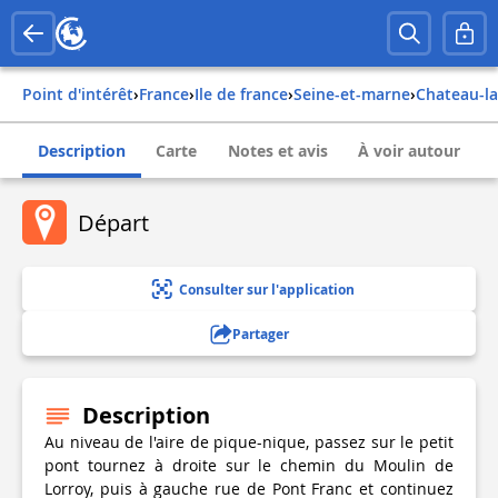
Point d'intérêt
›
france
›
ile de france
›
seine-et-marne
›
chateau-l
Description
Carte
Notes et avis
À voir autour
Départ
Consulter sur l'application
Partager
Description
Au niveau de l'aire de pique-nique, passez sur le petit
pont tournez à droite sur le chemin du Moulin de
Lorroy, puis à gauche rue de Pont Franc et continuez