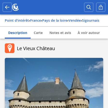
Point d'intérêt
›
france
›
pays de la loire
›
vendée
›
sigournais
Description
Carte
Notes et avis
À voir autour
Le Vieux Château