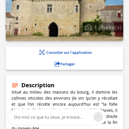
1 photo(s)
Consulter sur l'application
Partager
Description
Situé au milieu des maisons du bourg, il domine les
collines viticoles des environs (le vin qu'on y récoltait
et que l'on récolte encore aujourd'hui est "la folle
blanche"). En forme de cercle et entouré de douves, il
comprenaient neuf tours. Son donjon est sans doute
Dis-moi ce que tu veux, je trouve...
l'un des meilleurs exemples de l'art militaire de la fin
du moyen-âge.