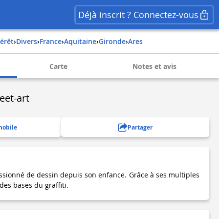
Déjà inscrit ? Connectez-vous
térêt
›
Divers
›
france
›
aquitaine
›
gironde
›
ares
Carte
Notes et avis
eet-art
mobile
Partager
ssionné de dessin depuis son enfance. Grâce à ses multiples
ides bases du graffiti.