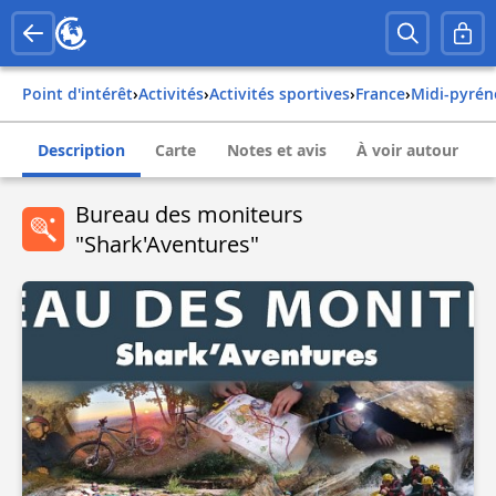
Point d'intérêt
›
Activités
›
Activités sportives
›
france
›
midi-pyré
Description
Carte
Notes et avis
À voir autour
Bureau des moniteurs
"Shark'Aventures"