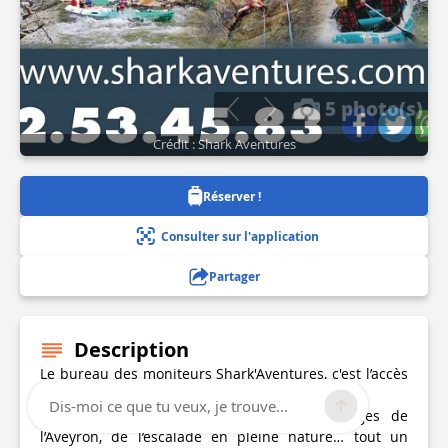
5 photo(s)
Crédit : Shark Aventures
Réserver !
Consulter sur l'application
Partager
Description
Le bureau des moniteurs Shark'Aventures, c'est l’accès
à des activités de loisirs à partir de 6 ans.
Dis-moi ce que tu veux, je trouve...
Des sorties en canoë kayak dans les gorges de
l’Aveyron, de l’escalade en pleine nature… tout un