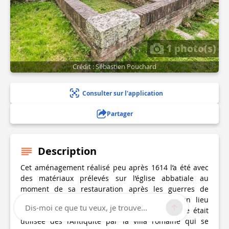
1 photo(s)
Crédit : Sébastien Pouchard
Consulter sur l'application
Partager
Description
Cet aménagement réalisé peu après 1614 l’a été avec
des matériaux prélevés sur l’église abbatiale au
moment de sa restauration après les guerres de
Religion. Il ne s’agit pas d’un lavoir, ni d’un lieu
Dis-moi ce que tu veux, je trouve...
d’approvisionnement en eau potable. La source était
utilisée dès l’Antiquité par la villa romaine qui se