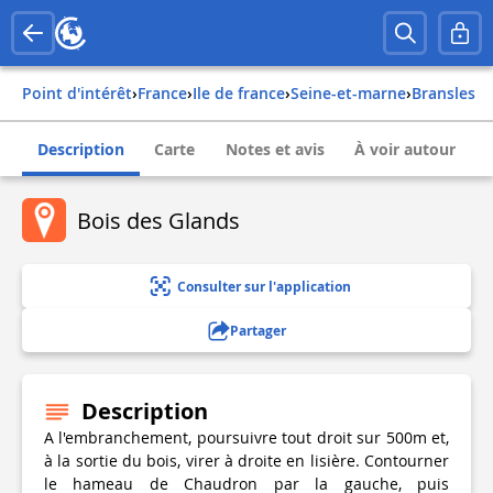
Point d'intérêt
›
france
›
ile de france
›
seine-et-marne
›
bransles
Description
Carte
Notes et avis
À voir autour
Bois des Glands
Consulter sur l'application
Partager
Description
A l'embranchement, poursuivre tout droit sur 500m et,
à la sortie du bois, virer à droite en lisière. Contourner
le hameau de Chaudron par la gauche, puis