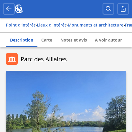
Point d'intérêt
›
Lieux d'intérêt
›
Monuments et architecture
›
fr
Description
Carte
Notes et avis
À voir autour
Parc des Alliaires