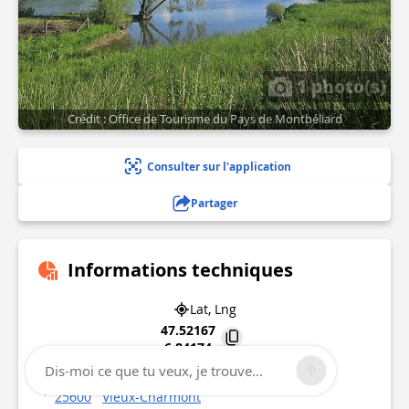
1 photo(s)
Crédit : Office de Tourisme du Pays de Montbéliard
Consulter sur l'application
Partager
Informations techniques
Lat, Lng
47.52167
6.84174
Dis-moi ce que tu veux, je trouve...
9 rue des Graviers
25600
Vieux-Charmont