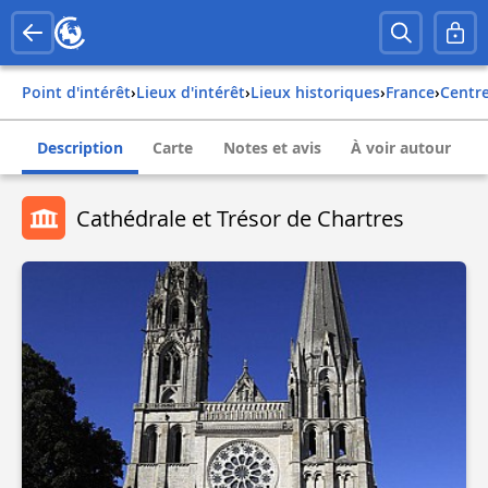
Point d'intérêt
›
Lieux d'intérêt
›
Lieux historiques
›
france
›
centr
Description
Carte
Notes et avis
À voir autour
Cathédrale et Trésor de Chartres