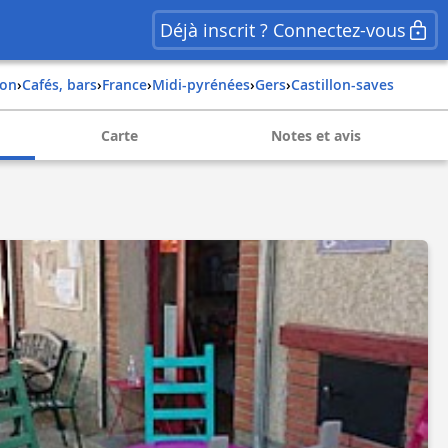
Déjà inscrit ? Connectez-vous
ion
›
Cafés, bars
›
france
›
midi-pyrénées
›
gers
›
castillon-saves
Carte
Notes et avis