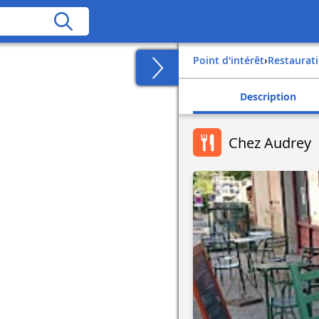
Point d'intérêt
›
Restaurat
Description
Chez Audrey