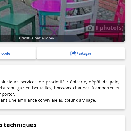
1 photo(s)
Crédit : Chez Audrey
mobile
Partager
lusieurs services de proximité : épicerie, dépôt de pain,
arburant, gaz en bouteilles, boissons chaudes à emporter et
mporter.
dans une ambiance conviviale au cœur du village.
s techniques