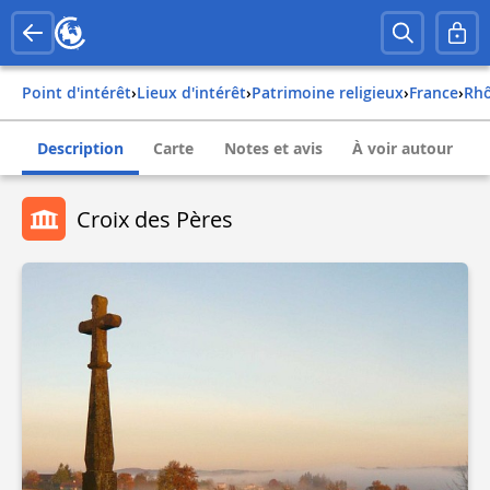
Point d'intérêt
›
Lieux d'intérêt
›
Patrimoine religieux
›
france
›
rh
Description
Carte
Notes et avis
À voir autour
Croix des Pères