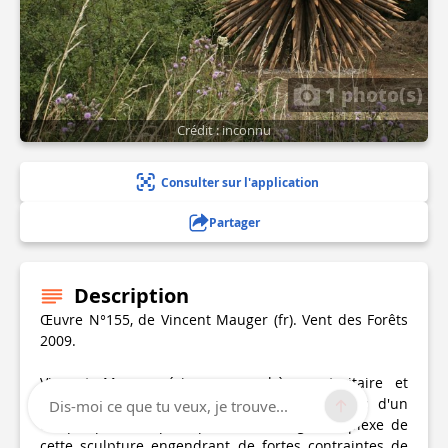
1 photo(s)
Crédit : inconnu
Consulter sur l'application
Partager
Description
Œuvre N°155, de Vincent Mauger (fr). Vent des Forêts
2009.
Vincent Mauger érige une sphère autoritaire et
défensive composée de pics menaçants jaillis d'un
Dis-moi ce que tu veux, je trouve...
unique point, le principe d'assemblage complexe de
cette sculpture engendrant de fortes contraintes de