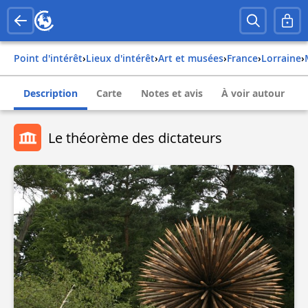
Point d'intérêt
›
Lieux d'intérêt
›
Art et musées
›
france
›
lorraine
›
Description
Carte
Notes et avis
À voir autour
Le théorème des dictateurs