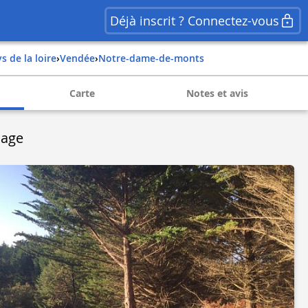
Déjà inscrit ? Connectez-vous
ys de la loire
›
vendée
›
notre-dame-de-monts
Carte
Notes et avis
lage