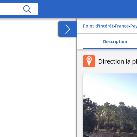
Point d'intérêt
›
france
›
pa
Description
Direction la p