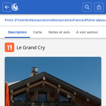
Point d'intérêt
›
Restauration
›
Restaurants
›
france
›
rhône-alpes
›
Description
Carte
Notes et avis
À voir autour
Le Grand Cry