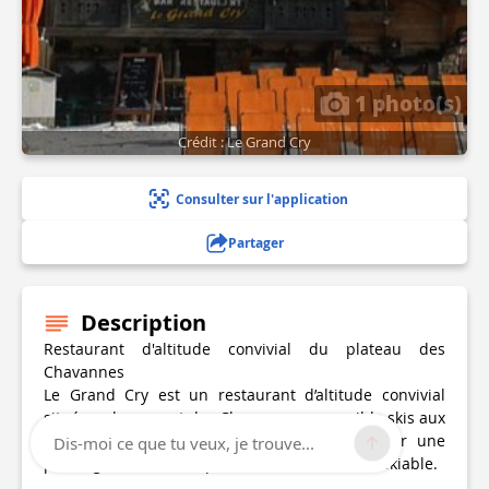
1 photo(s)
Crédit : Le Grand Cry
Consulter sur l'application
Partager
Description
Restaurant d'altitude convivial du plateau des
Chavannes
Le Grand Cry est un restaurant d’altitude convivial
situé sur le versant des Chavannes, accessible skis aux
pieds pendant la saison d’hiver et idéal pour une
Dis-moi ce que tu veux, je trouve...
pause gourmande en plein cœur du domaine skiable.