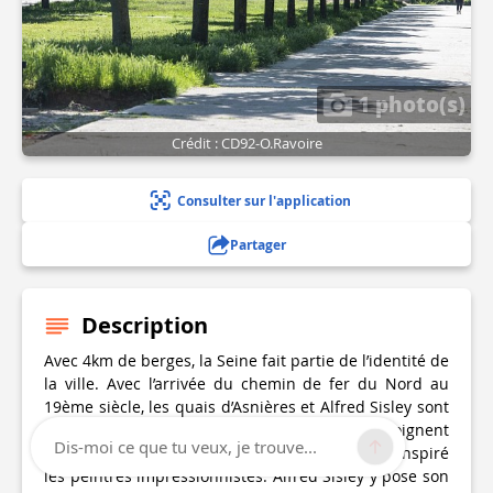
1 photo(s)
Crédit : CD92-O.Ravoire
Consulter sur l'application
Partager
Description
Avec 4km de berges, la Seine fait partie de l’identité de
la ville. Avec l’arrivée du chemin de fer du Nord au
19ème siècle, les quais d’Asnières et Alfred Sisley sont
devenus des lieux de villégiature et témoignent
Dis-moi ce que tu veux, je trouve...
encore aujourd’hui de cette époque. La Seine a inspiré
les peintres impressionnistes. Alfred Sisley y pose son