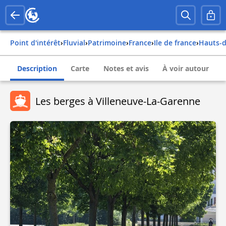
Point d'intérêt
›
Fluvial
›
Patrimoine
›
france
›
ile de france
›
hauts-
Description
Carte
Notes et avis
À voir autour
Les berges à Villeneuve-La-Garenne