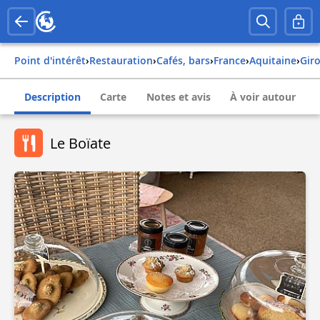
Point d'intérêt
›
Restauration
›
Cafés, bars
›
france
›
aquitaine
›
gi
Description
Carte
Notes et avis
À voir autour
Le Boïate