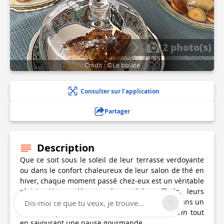
2 photo(s)
Crédit : ©Le boiate
Consulter sur l'application
Partager
Description
Que ce soit sous le soleil de leur terrasse verdoyante
ou dans le confort chaleureux de leur salon de thé en
hiver, chaque moment passé chez-eux est un véritable
plaisir. Venez déguster leurs thés raffinés, leurs
pâtisseries maison et leurs délices artisanaux dans un
Dis-moi ce que tu veux, je trouve...
cadre unique et convivial. Profitez de l'air marin tout
en savourant une pause gourmande.