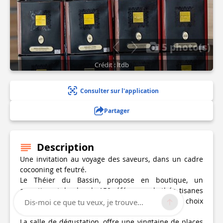
5 photo(s)
Crédit : ltdb
Consulter sur l'application
Partager
Description
Une invitation au voyage des saveurs, dans un cadre
cocooning et feutré.
Le Théier du Bassin, propose en boutique, un
assortiment de plus de 150 références de thés, tisanes
et Rooibos, vendus en vrac et sachets, avec un choix
Dis-moi ce que tu veux, je trouve...
d’accessoires et coffrets cadeaux.
La salle de dégustation, offre une vingtaine de places