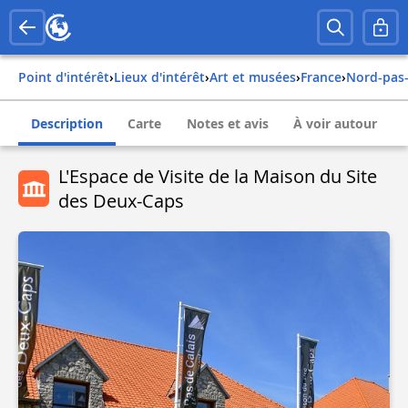
Point d'intérêt
›
Lieux d'intérêt
›
Art et musées
›
france
›
nord-pas
Description
Carte
Notes et avis
À voir autour
L'Espace de Visite de la Maison du Site
des Deux-Caps