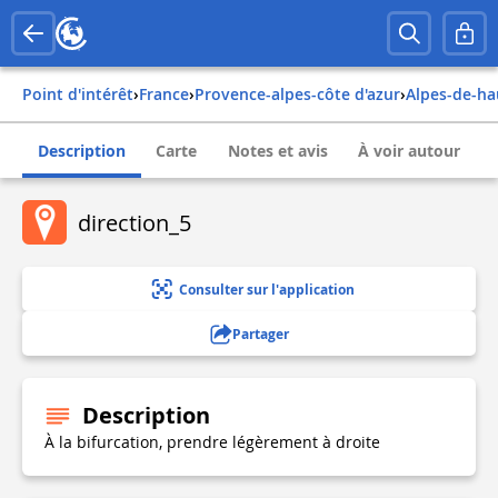
Point d'intérêt
›
france
›
provence-alpes-côte d'azur
›
alpes-de-h
Description
Carte
Notes et avis
À voir autour
direction_5
Consulter sur l'application
Partager
Description
À la bifurcation, prendre légèrement à droite