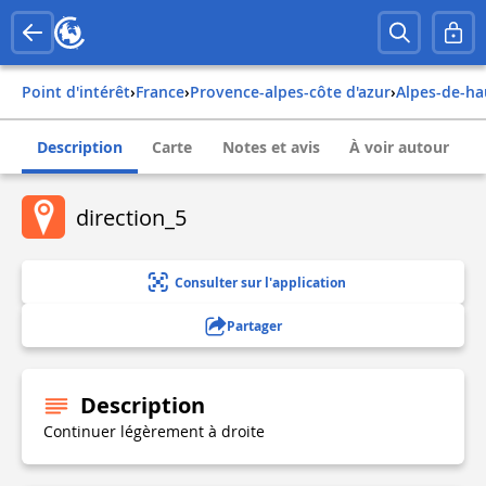
Point d'intérêt
›
france
›
provence-alpes-côte d'azur
›
alpes-de-h
Description
Carte
Notes et avis
À voir autour
direction_5
Consulter sur l'application
Partager
Description
Continuer légèrement à droite