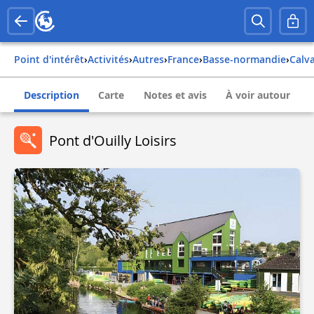
Point d'intérêt
›
Activités
›
Autres
›
france
›
basse-normandie
›
cal
Description
Carte
Notes et avis
À voir autour
Pont d'Ouilly Loisirs