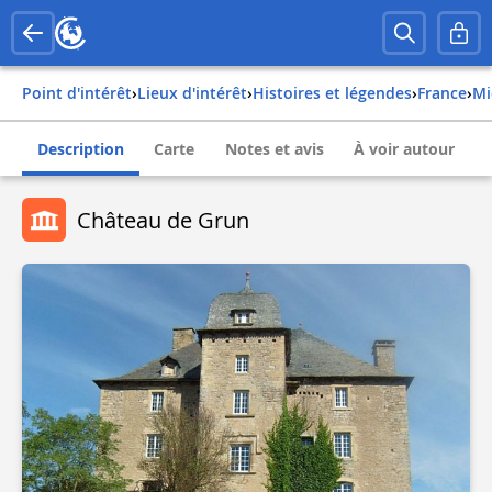
Point d'intérêt
›
Lieux d'intérêt
›
Histoires et légendes
›
france
›
Description
Carte
Notes et avis
À voir autour
Château de Grun