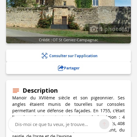
1 photo(s)
Crédit : OT St Geniez-Campagnac
Consulter sur l'application
Partager
Description
Manoir du XVIIème siècle et son pigeonnier. Ses
angles étaient munis de tourelles sur consoles
permettant une défense des façades. En 1755, c'était
l'un des plus importants domaines de la région : 4
paires de boeufs, 31 animaux à cornes, 4 juments, 408
Dis-moi ce que tu veux, je trouve...
bêtes à laine. Le domaine produit du froment, du
seigle, de l'orge et de l'avoine.