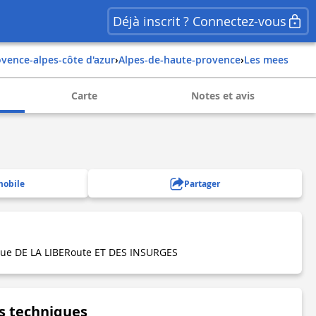
Déjà inscrit ? Connectez-vous
rovence-alpes-côte d'azur
›
alpes-de-haute-provence
›
les mees
Carte
Notes et avis
mobile
Partager
Rue DE LA LIBERoute ET DES INSURGES
s techniques