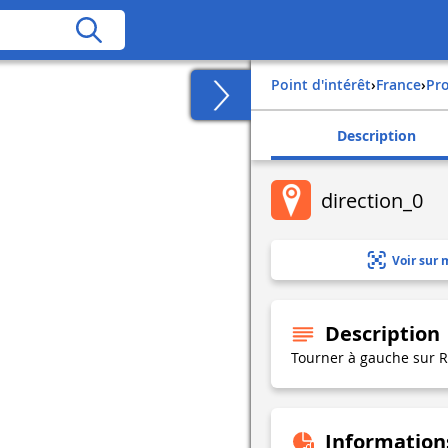
Point d'intérêt
›
france
›
p
Description
direction_0
Voir sur 
Description
Tourner à gauche sur 
Information