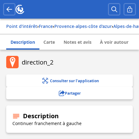
Point d'intérêt
›
france
›
provence-alpes-côte d'azur
›
alpes-de-h
Description
Carte
Notes et avis
À voir autour
direction_2
Consulter sur l'application
Partager
Description
Continuer franchement à gauche