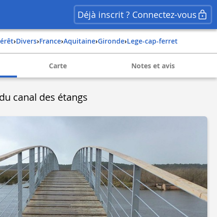
Déjà inscrit ? Connectez-vous
térêt
›
Divers
›
france
›
aquitaine
›
gironde
›
lege-cap-ferret
Carte
Notes et avis
 du canal des étangs