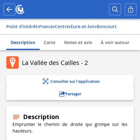
Point d'intérêt
›
france
›
centre
›
eure-et-loir
›
boncourt
Description
Carte
Notes et avis
À voir autour
La Vallée des Cailles - 2
Consulter sur l'application
Partager
Description
Emprunter le chemin de droite qui grimpe sur les
hauteurs.