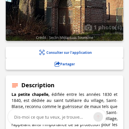
1 photo(s)
Crédit : Seclin Mélantois Tourisme
Consulter sur l'application
Partager
Description
La petite chapelle
,
édifiée entre les années 1830 et
1840, est dédiée au saint tutélaire du village, Saint-
Blaise, reconnu comme le guérisseur de maux tels que
les maux de gorge ou le croup. Une statue de Saint-
Dis-moi ce que tu veux, je trouve...
Blaise est vénérée dans l'église paroissiale du village,
rappelant ainsi l'importance de sa protection pour les