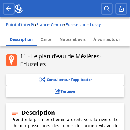
Point d'intérêt
›
france
›
centre
›
eure-et-loir
›
luray
Description
Carte
Notes et avis
À voir autour
11 - Le plan d'eau de Mézières-
Ecluzelles
Consulter sur l'application
Partager
Description
Prendre le premier chemin à droite vers la rivière. Le
chemin passe près des ruines de l’ancien village de