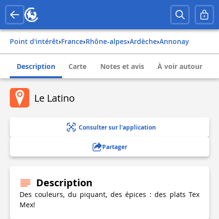
Point d'intérêt
›
france
›
rhône-alpes
›
ardèche
›
annonay
Description
Carte
Notes et avis
À voir autour
Le Latino
Consulter sur l'application
Partager
Description
Des couleurs, du piquant, des épices : des plats Tex
Mex!