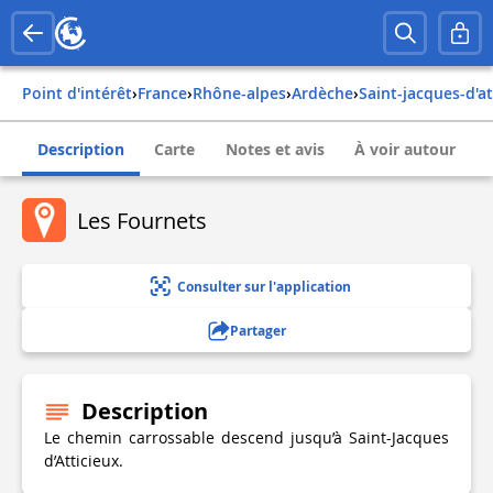
Point d'intérêt
›
france
›
rhône-alpes
›
ardèche
›
saint-jacques-d'a
Description
Carte
Notes et avis
À voir autour
Les Fournets
Consulter sur l'application
Partager
Description
Le chemin carrossable descend jusqu’à Saint-Jacques
d’Atticieux.