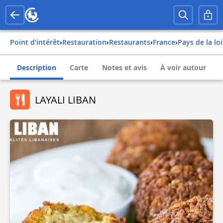
Point d'intérêt
›
Restauration
›
Restaurants
›
france
›
pays de la lo
Description
Carte
Notes et avis
À voir autour
LAYALI LIBAN