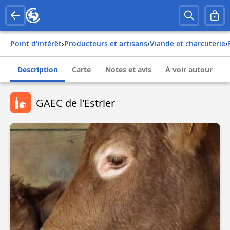
Point d'intérêt
›
Producteurs et artisans
›
Viande et charcuterie
›
Description
Carte
Notes et avis
À voir autour
GAEC de l'Estrier