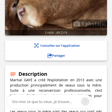
1 photo(s)
Crédit : @CD19
Consulter sur l'application
Partager
Description
Martial GAYE a créé l’exploitation en 2013 avec une
production principalement de veaux sous la mère.
Suite à une reconversion professionnelle, c’est
Valentin GAYE qui l’a rejoint sur l’exploitation pour
créer le GAEC de Lestrier en 2022.
Dis-moi ce que tu veux, je trouve...
Les veaux sous la mère sont des veaux qui sont nés