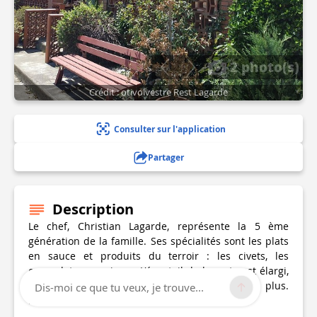
2 photo(s)
Crédit : otivolvestre Rest Lagarde
Consulter sur l'application
Partager
Description
Le chef, Christian Lagarde, représente la 5 ème
génération de la famille. Ses spécialités sont les plats
en sauce et produits du terroir : les civets, les
cassoulets, navarins ... L'éventail de la carte est élargi,
les tarifs vont de 12 euros à 34 euros ou plus.
Dis-moi ce que tu veux, je trouve...
Réservation conseillée le week-end et le soir.