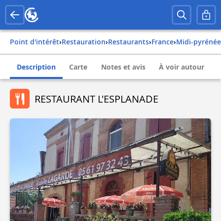
Point d'intérêt
›
Restauration
›
Restaurants
›
france
›
midi-pyréné
Description
Carte
Notes et avis
À voir autour
RESTAURANT L'ESPLANADE