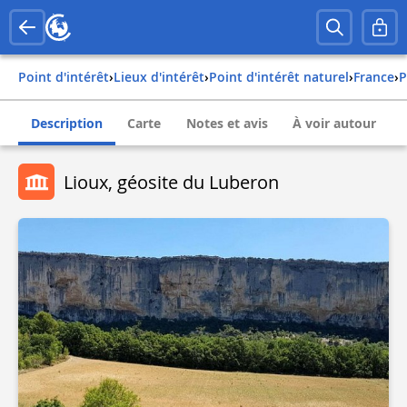
Point d'intérêt
›
Lieux d'intérêt
›
Point d'intérêt naturel
›
france
›
Description
Carte
Notes et avis
À voir autour
Lioux, géosite du Luberon