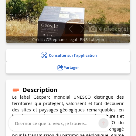
4 photo(s)
Crédit : ©Stéphane Legal - PNR Luberon
Consulter sur l'application
Partager
Description
Le label Géoparc mondial UNESCO distingue des
territoires qui protègent, valorisent et font découvrir
des sites et paysages géologiques remarquables, en
lien étroit avec leurs patrimoines naturels, culturels et
leurs habitants. Le Géoparc mondial UNESCO du
Dis-moi ce que tu veux, je trouve...
Luberon s’inscrit dans ce réseau international engagé
pour la transmission du patrimoine géologique. Animé