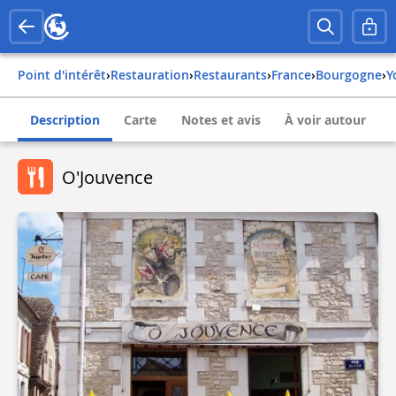
Point d'intérêt
›
Restauration
›
Restaurants
›
france
›
bourgogne
›
Description
Carte
Notes et avis
À voir autour
O'Jouvence